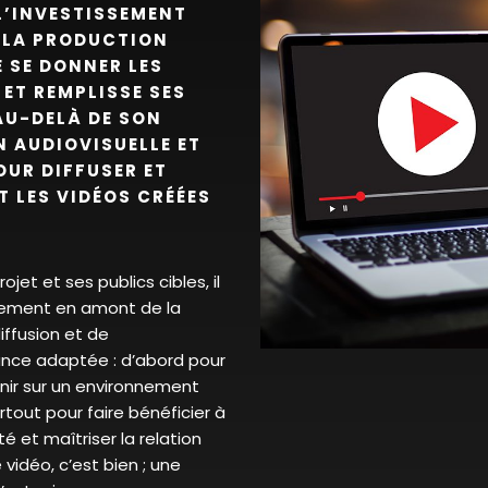
 L’INVESTISSEMENT
 LA PRODUCTION
E SE DONNER LES
 ET REMPLISSE SES
AU-DELÀ DE SON
N AUDIOVISUELLE ET
OUR DIFFUSER ET
 LES VIDÉOS CRÉÉES
ojet et ses publics cibles, il
éalement en amont de la
iffusion et de
ance adaptée : d’abord pour
enir sur un environnement
rtout pour faire bénéficier à
té et maîtriser la relation
 vidéo, c’est bien ; une